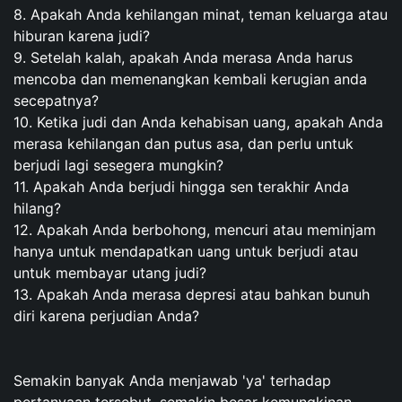
8. Apakah Anda kehilangan minat, teman keluarga atau
hiburan karena judi?
9. Setelah kalah, apakah Anda merasa Anda harus
mencoba dan memenangkan kembali kerugian anda
secepatnya?
10. Ketika judi dan Anda kehabisan uang, apakah Anda
merasa kehilangan dan putus asa, dan perlu untuk
berjudi lagi sesegera mungkin?
11. Apakah Anda berjudi hingga sen terakhir Anda
hilang?
12. Apakah Anda berbohong, mencuri atau meminjam
hanya untuk mendapatkan uang untuk berjudi atau
untuk membayar utang judi?
13. Apakah Anda merasa depresi atau bahkan bunuh
diri karena perjudian Anda?
Semakin banyak Anda menjawab 'ya' terhadap