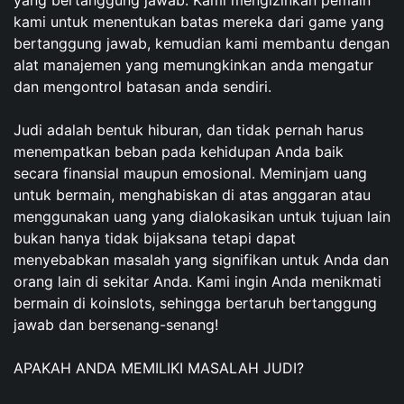
yang bertanggung jawab. Kami mengizinkan pemain
kami untuk menentukan batas mereka dari game yang
bertanggung jawab, kemudian kami membantu dengan
alat manajemen yang memungkinkan anda mengatur
dan mengontrol batasan anda sendiri.
Judi adalah bentuk hiburan, dan tidak pernah harus
menempatkan beban pada kehidupan Anda baik
secara finansial maupun emosional. Meminjam uang
untuk bermain, menghabiskan di atas anggaran atau
menggunakan uang yang dialokasikan untuk tujuan lain
bukan hanya tidak bijaksana tetapi dapat
menyebabkan masalah yang signifikan untuk Anda dan
orang lain di sekitar Anda. Kami ingin Anda menikmati
bermain di koinslots, sehingga bertaruh bertanggung
jawab dan bersenang-senang!
APAKAH ANDA MEMILIKI MASALAH JUDI?