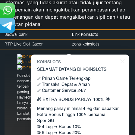
informasi yang tidak akurat atau tidak jujur tentang
usia pemain akan mengakibatkan perampasan setiap
kemenangan dan dapat mengakibatkan sipil dan / atau
tuntutan pidana.
Jadwal bank
Link Koinslots
RTP Live Slot Gacor
zona-koinslots
KOINSLOTS
SELAMAT DATANG DI KOINSLOTS
Koinslot menghadirkan beberapa permainan live casino
✅ Pilihan Game Terlengkap
dengan kerjasama melalui beberapa provider judi online
✅ Transaksi Cepat & Aman
terbaik di dunia, misalnya pragmatic play, evolution
✅ Customer Service 24/7
gaming, sbobet casino, WM Casino, Sexy Gaming, eBet,
PlayTech, dan berbagai macam jenis provider terbaik
🎁 EXTRA BONUS PARLAY 100% 🎁
lainnya. Anda bisa melalukan betting mulai dari Rp 5rb
Menang parlay minimal 4 leg dan dapatkan
rupiah saja untuk dapat mencoba bermain di situs
Extra Bonus hingga 100% bersama
koinslot. Cukup gunakan 1 ID saja untuk semua jenis
SportGG
permainan.
⚽️ 4 Leg ➜ Bonus 10%
⚽️ 5 Leg ➜ Bonus 20%