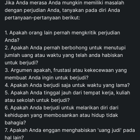
Jika Anda merasa Anda mungkin memiliki masalah
dengan perjudian Anda, tanyakan pada diri Anda
pertanyaan-pertanyaan berikut:
1. Apakah orang lain pernah mengkritik perjudian
Anda?
2. Apakah Anda pernah berbohong untuk menutupi
jumlah uang atau waktu yang telah anda habiskan
untuk berjudi?
3. Argumen apakah, frustasi atau kekecewaan yang
membuat Anda ingin untuk berjudi?
4. Apakah Anda berjudi saja untuk waktu yang lama?
5. Apakah Anda tinggal jauh dari tempat kerja, kuliah
atau sekolah untuk berjudi?
6. Apakah Anda berjudi untuk melarikan diri dari
kehidupan yang membosankan atau hidup tidak
bahagia?
7. Apakah Anda enggan menghabiskan 'uang judi' pada
hal lain?