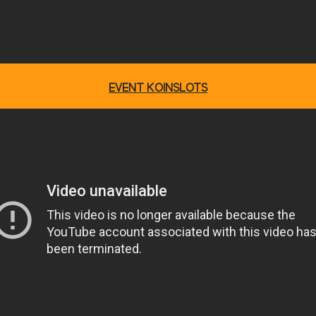
EVENT KOINSLOTS