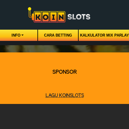
INFO
CARA BETTING
KALKULATOR MIX PARLA
SPONSOR
LAGU KOINSLOTS