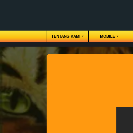
TENTANG KAMI
MOBILE