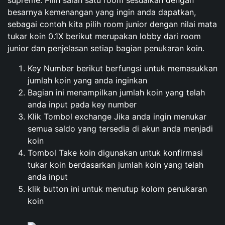
supreme. Pilih salah satu room sesuaikan dengan
besarnya kemenangan yang ingin anda dapatkan,
sebagai contoh kita pilih room junior dengan nilai mata
tukar koin 0.1X berikut merupakan lobby dari room
junior dan penjelasan setiap bagian penukaran koin.
Key Number berikut berfungsi untuk memasukkan
jumlah koin yang anda inginkan
Bagian ini menampilkan jumlah koin yang telah
anda input pada key number
Klik Tombol exchange Jika anda ingin menukar
semua saldo yang tersedia di akun anda menjadi
koin
Tombol Take koin digunakan untuk konfirmasi
tukar koin berdasarkan jumlah koin yang telah
anda input
klik button ini untuk menutup kolom penukaran
koin