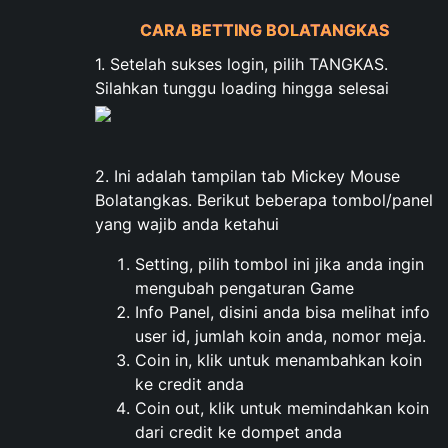
CARA BETTING BOLATANGKAS
1. Setelah sukses login, pilih TANGKAS.
Silahkan tunggu loading hingga selesai
2. Ini adalah tampilan tab Mickey Mouse
Bolatangkas. Berikut beberapa tombol/panel
yang wajib anda ketahui
Setting, pilih tombol ini jika anda ingin
mengubah pengaturan Game
Info Panel, disini anda bisa melihat info
user id, jumlah koin anda, nomor meja.
Coin in, klik untuk menambahkan koin
ke credit anda
Coin out, klik untuk memindahkan koin
dari credit ke dompet anda