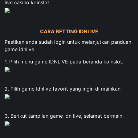
live casino koinslot.
CARA BETTING IDNLIVE
Pastikan anda sudah login untuk melanjutkan panduan
game idnlive
1. Pilih menu game IDNLIVE pada beranda koinslot.
2. Pilih game Idnlive favorit yang ingin di mainkan.
3. Berikut tampilan game idn live, selamat bermain.